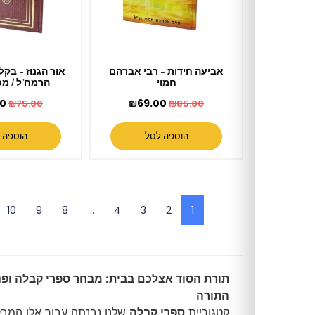
אביעה חידות – רבי אברהם
אור הגנוז – בקלסתר פניו של
חמוי
הרמח"ל / מכון רמח"ל
₪
64.00
₪
69.00
₪
75.00
₪
85.00
הוספה לסל
הוספה לסל
←
10
9
8
…
4
3
2
1
תורת הסוד אצלכם בבית: מבחר ספרי קבלה ופנימיות
התורה
קטגוריית
ספרי קבלה
שלנו נבנתה עבור אלו המבקשים ללמוד