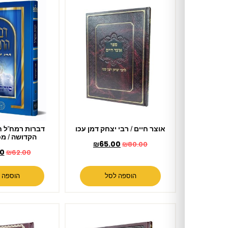
אוצר חיים / רבי יצחק דמן עכו
דברות רמח"ל חלק ח' – סוד
הקדושה / מכון רמח"ל
₪
65.00
₪
80.00
₪
52.00
₪
62.00
הוספה לסל
הוספה לסל