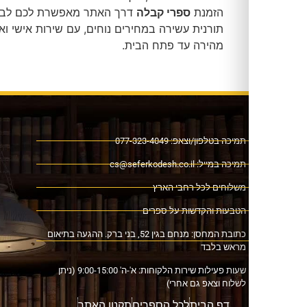
הזמנת
ספרי קבלה
דרך האתר מאפשרת לכם לבנות ספרייה
תורנית עשירה במחירים נוחים, עם שירות אישי ואספקה
מהירה עד פתח הבית.
ה בטלפון/וצאפ: 077-323-4049
כה במייל:
cs@seferkodesh.co.il
לוחים לכל רחבי הארץ
בעות והקדשות על ספרים
כתובת המחסן: מנחם בגין 52, בני ברק. ההגעה בתיאום
אש בלבד
שעות פעילות שירות הלקוחות: א'-ה' 9:00-15:00 (ניתן
וח וצאפ גם אחרי)
דף הבית
לכל הספרים
תקנון האתר