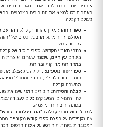
את פנימיות התורה ולהבין את הנהגת הדרכים העליונות.
באתר תוכלו למצוא את החיבורים המרכזיים והחשובים ביותר
בעולם הקבלה:
ספר הזוהר:
מגוון מהדורות, כולל
זוהר עם פירוש
הסולם
, זוהר מתוק מדבש, וסטים של "הזוהר היומי"
ללימוד קבוע.
כתבי האר"י הקדוש:
ספרי היסוד של קבלת צפת,
ביניהם
עץ חיים
, שמונה שערים ואוצרות חיים,
במהדורות מדויקות וברורות.
ספרי יסוד נוספים:
ניתן להשיג אצלנו את
ספר היצירה
,
תומר דבורה לרמ"ק, וכתבי המהר"ל מפראג המשלבים
מחשבה וקבלה.
קבלה וחסידות:
חיבורים המנגישים את מושגי הקבלה
לחיי היום-יום, המעניקים כלים לעבודה עצמית, תפילה
בכוונה וחיבור רוחני עמוק.
למ
ה לרכוש ספרי קבלה ב"המרכז לספרי קודש"?
אנו מקפידים על הפצת
ספרי קודש מקוריים
מההוצאות
המכובדות ביותר, תוך דגש על איכות הדפוס והכריכה.