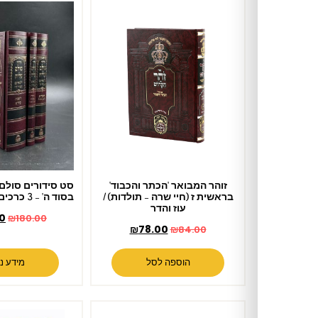
זוהר המבואר 'הכתר והכבוד'
סט סידורים סולם עליה – לבאים
בראשית ז (חיי שרה – תולדות) /
בסוד ה' – 3 כרכים / עדות המזרח
עוז והדר
₪
159.00
₪
180.00
₪
78.00
₪
84.00
הוספה לסל
מידע נוסף