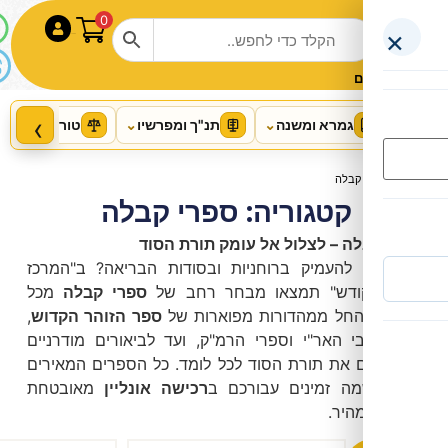
0
התחבר
‹
רא ומשנה
⌄
תנ"ך ומפרשיו
⌄
טור ושו"ע
⌄
הלכה ושו"ת
ה
טגוריה: ספרי קבלה
– לצלול אל עומק תורת הסוד
עמיק ברוחניות ובסודות הבריאה? ב"המרכז
משניות שוטנשטיין (רייזמן)- גודל כיס-
דש" תמצאו מבחר רחב של
ספרי קבלה
מכל
סדר זרעים
חל ממהדורות מפוארות של
ספר הזוהר הקדוש
,
+
הוסף
₪
166.00
אר"י וספרי הרמ"ק, ועד לביאורים מודרניים
ת תורת הסוד לכל לומד. כל הספרים המאירים
זמינים עבורכם ב
רכישה אונליין
מאובטחת
ר.