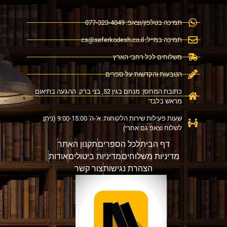
תמיכה בטלפון/וצאפ: 077-323-4049
תמיכה במייל:
cs@seferkodesh.co.il
משלוחים לכל רחבי הארץ
הטבעות והקדשות על ספרים
כתובת המחסן: מנחם בגין 52, בני ברק. ההגעה בתיאום
מראש בלבד
שעות פעילות שירות הלקוחות: א'-ה' 9:00-15:00 (ניתן
לשלוח וצאפ גם אחרי)
דף הבית
לכל הספרים
תקנון האתר
מדיניות משלוחים
מדיניות ביטולים
אודות
הצהרת נגישות
צור קשר