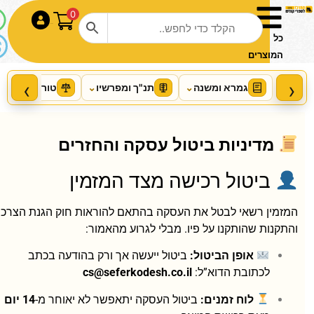
0
התחבר
כל
המוצרים
‹
›
גמרא ומשנה
⌄
תנ"ך ומפרשיו
⌄
טור ושו"ע
⌄
מדיניות ביטול עסקה והחזרים
ביטול רכישה מצד המזמין
סט רמב"ן מנוקד על התורה (2
המזמין רשאי לבטל את העסקה בהתאם להוראות חוק הגנת הצרכן
כרכים) / עוז והדר
והתקנות שהותקנו על פיו. מבלי לגרוע מהאמור:
+
הוסף
₪
64.00
₪
68.00
אופן הביטול:
ביטול ייעשה אך ורק בהודעה בכתב
לכתובת הדוא”ל:
cs@seferkodesh.co.il
לוח זמנים:
ביטול העסקה יתאפשר לא יאוחר מ-
14 יום