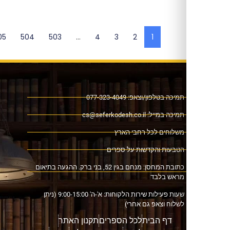
←
505
504
503
…
4
3
2
1
ה בטלפון/וצאפ: 077-323-4049
כה במייל:
cs@seferkodesh.co.il
לוחים לכל רחבי הארץ
בעות והקדשות על ספרים
כתובת המחסן: מנחם בגין 52, בני ברק. ההגעה בתיאום
אש בלבד
שעות פעילות שירות הלקוחות: א'-ה' 9:00-15:00 (ניתן
וח וצאפ גם אחרי)
דף הבית
לכל הספרים
תקנון האתר