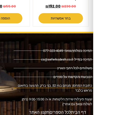
₪
48.00
₪
192.00
₪
55.00
₪
230.00
בחר אפשרויות
הוספה לסל
ה בטלפון/וצאפ: 077-323-4049
כה במייל:
cs@seferkodesh.co.il
לוחים לכל רחבי הארץ
בעות והקדשות על ספרים
כתובת המחסן: מנחם בגין 52, בני ברק. ההגעה בתיאום
אש בלבד
שעות פעילות שירות הלקוחות: א'-ה' 9:00-15:00 (ניתן
וח וצאפ גם אחרי)
דף הבית
לכל הספרים
תקנון האתר