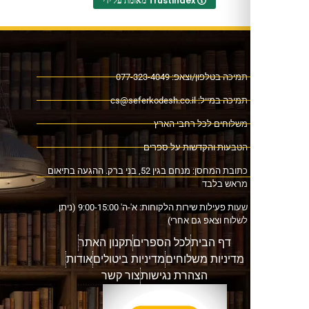
מאומת על ידי Trustindex
ה בטלפון/וצאפ: 077-323-4049
כה במייל:
cs@seferkodesh.co.il
לוחים לכל רחבי הארץ
בעות והקדשות על ספרים
כתובת המחסן: מנחם בגין 52, בני ברק. ההגעה בתיאום
אש בלבד
שעות פעילות שירות הלקוחות: א'-ה' 9:00-15:00 (ניתן
וח וצאפ גם אחרי)
דף הבית
לכל הספרים
תקנון האתר
דיניות משלוחים
מדיניות ביטולים
אודות
הצהרת נגישות
צור קשר