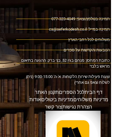
ה בטלפון/וצאפ: 077-323-4049
כה במייל:
cs@seferkodesh.co.il
לוחים לכל רחבי הארץ
בעות והקדשות על ספרים
כתובת המחסן: מנחם בגין 52, בני ברק. ההגעה בתיאום
אש בלבד
שעות פעילות שירות הלקוחות: א'-ה' 9:00-15:00 (ניתן
וח וצאפ גם אחרי)
דף הבית
לכל הספרים
תקנון האתר
דיניות משלוחים
מדיניות ביטולים
אודות
הצהרת נגישות
צור קשר