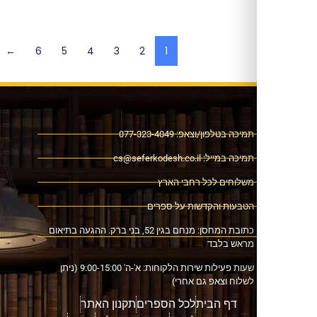
←
6
5
4
3
2
1
ה בטלפון/וצאפ: 077-323-4049
כה במייל:
cs@seferkodesh.co.il
לוחים לכל רחבי הארץ
בעות והקדשות על ספרים
כתובת המחסן: מנחם בגין 52, בני ברק. ההגעה בתיאום
אש בלבד
שעות פעילות שירות הלקוחות: א'-ה' 9:00-15:00 (ניתן
וח וצאפ גם אחרי)
דף הבית
לכל הספרים
תקנון האתר