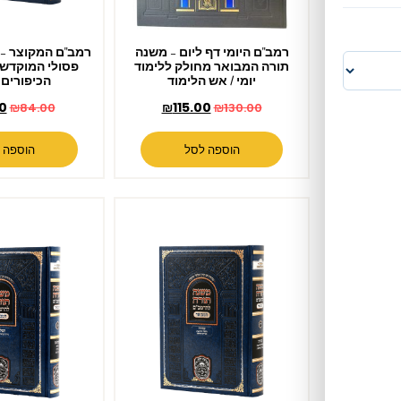
רמב"ם היומי דף ליום – משנה
רמב"ם המקוצר – עבודה ג (יח) –
תורה המבואר מחולק ללימוד
פסולי המוקדשין עבודת יום
יומי / אש הלימוד
הכיפורים מעילה
₪
78.00
₪
115.00
₪
84.00
₪
130.00
הוספה לסל
הוספה לסל