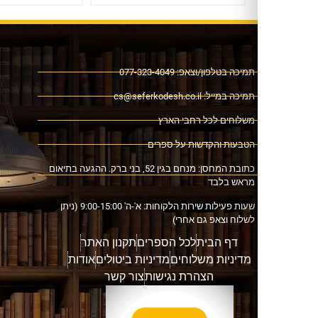
ה בטלפון/וצאפ: 077-323-4049
כה במייל:
cs@seferkodesh.co.il
לוחים לכל רחבי הארץ
בעות והקדשות על ספרים
כתובת המחסן: מנחם בגין 52, בני ברק. ההגעה בתיאום
אש בלבד
שעות פעילות שירות הלקוחות: א'-ה' 9:00-15:00 (ניתן
וח וצאפ גם אחרי)
דף הבית
לכל הספרים
תקנון האתר
דיניות משלוחים
מדיניות ביטולים
אודות
הצהרת נגישות
צור קשר