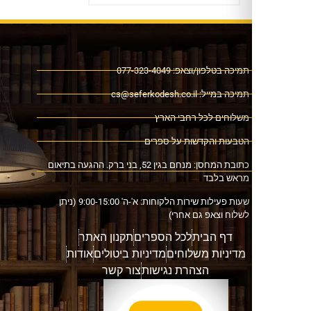
ה בטלפון/וצאפ: 077-323-4049
כה במייל:
cs@seferkodesh.co.il
לוחים לכל רחבי הארץ
בעות והקדשות על ספרים
כתובת המחסן: מנחם בגין 52, בני ברק. ההגעה בתיאום
אש בלבד
שעות פעילות שירות הלקוחות: א'-ה' 9:00-15:00 (ניתן
וח וצאפ גם אחרי)
דף הבית
לכל הספרים
תקנון האתר
דיניות משלוחים
מדיניות ביטולים
אודות
הצהרת נגישות
צור קשר