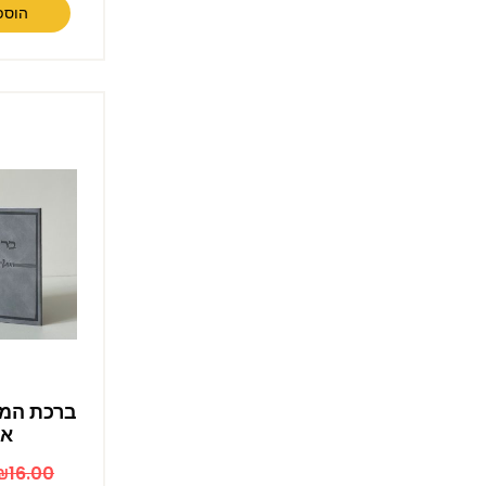
הוספ
ברכת המזו
אפ
₪
16.00