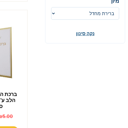
מיון
נקה סינון
ברכת המז
ס"
₪
5.00