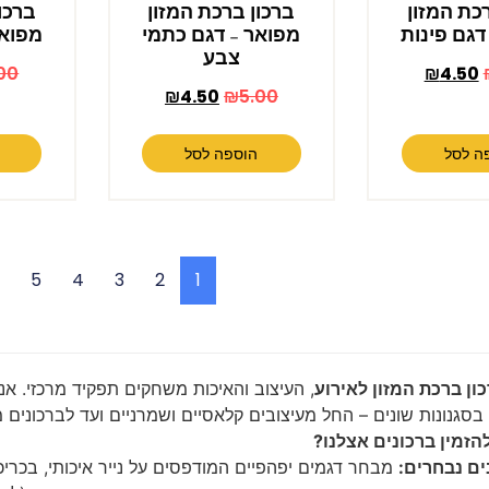
כת המזון
ברכון ברכת המזון
ברכו
דגם פינות
מפואר – דגם כתמי
מפואר
צבע
00
₪
4.50
₪
4.50
₪
5.00
ה לסל
הוספה לסל
←
5
4
3
2
1
ון ברכת המזון לאירוע
, העיצוב והאיכות משחקים תפקיד מרכזי. א
בסגנונות שונים – החל מעיצובים קלאסיים ושמרניים ועד לברכונים מו
הזמין ברכונים אצלנו?
ים נבחרים:
מבחר דגמים יפהפיים המודפסים על נייר איכותי, בכריכו