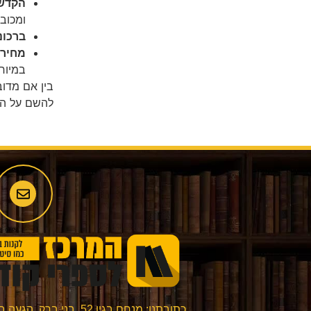
הקדשה
ומכובד
ברכונ
מחירי
במיוח
בין אם מדו
להשם על הט
כתובתנו: מנחם בגין 52, בני ברק. הגעה בתיאום מראש בלבד.