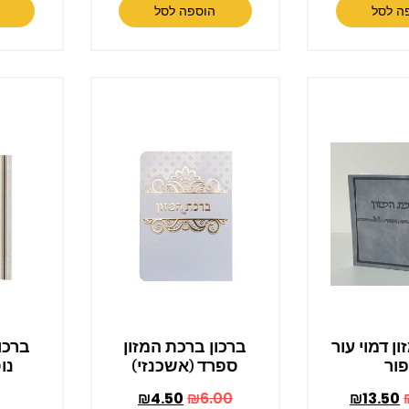
ה לסל
הוספה לסל
ן דמוי עור
ברכון ברכת המזון
ברכו
ור
ספרד (אשכנזי)
נו
₪
4.50
₪
6.00
₪
13.50