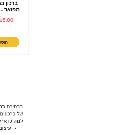
ברכון בר
מפואר – 
₪
5.00
הוספ
בבחירת
ברכ
של ברכונים 
למה כדאי ל
עיצוב