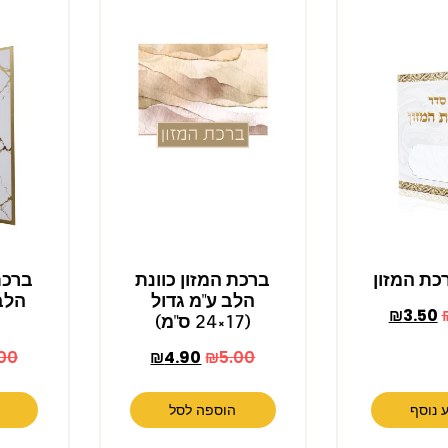
כת המזון
ברכת המזון כוונת
ברכת
הלב ע"מ גדול
₪
3.50
(17×24 ס"מ)
00
₪
4.90
₪
5.00
 נוסף
הוספה לסל