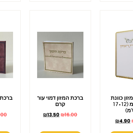
ון כוונת
ברכת המזון דמוי עור
ברכת ה
הלב ע"מ (12×17
קרם
מ)
.00
₪
13.50
₪
16.00
₪
4.90