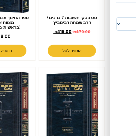
סט פסקי תשובות 7 כרכים /
ספר החינוך עברית – כרך א –
הרב שמחה רבינוביץ'
מצוות א' – פ'
(בראשית-משפטים)
₪
419.00
₪
470.00
₪
78.00
הוספה לסל
הוספה לסל