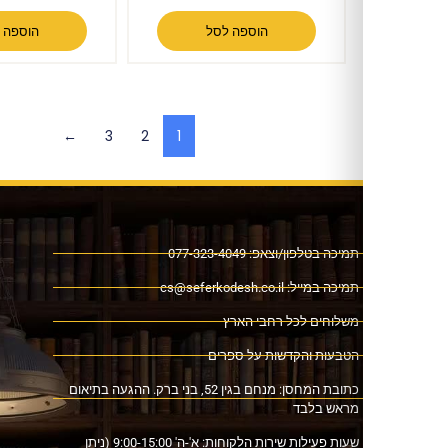
הוספה לסל
הוספה לסל
←
3
2
1
ה בטלפון/וצאפ: 077-323-4049
כה במייל:
cs@seferkodesh.co.il
לוחים לכל רחבי הארץ
בעות והקדשות על ספרים
כתובת המחסן: מנחם בגין 52, בני ברק. ההגעה בתיאום
אש בלבד
שעות פעילות שירות הלקוחות: א'-ה' 9:00-15:00 (ניתן