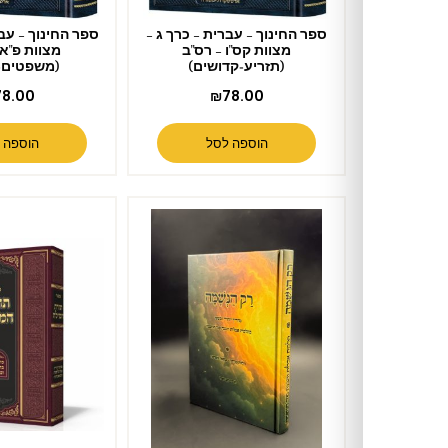
ספר החינוך – עברית – כרך ג –
ספר החינוך – עברית – כרך ב –
מצוות קס"ו – רס"ב
מצוות פ"א – קס"ה
(תזריע-קדושים)
(משפטים-שמיני)
₪
78.00
₪
78.00
הוספה לסל
הוספה לסל