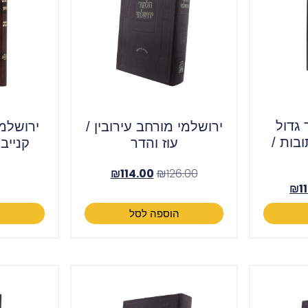
 גדול
ירושלמי מורחב עירובין /
ירושלמ
בות /
עוז והדר
קנייבס
₪
114.00
₪
126.00
₪
1
הוספה לסל
ה