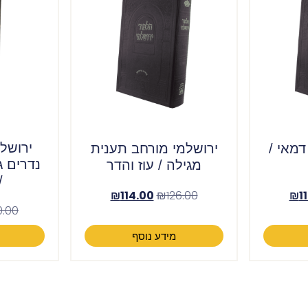
ירושלמ
דמאי /
ירושלמי מורחב תענית
נדרים גי
מגילה / עוז והדר
/
₪
114.00
₪
126.00
₪
1
0.00
מידע נוסף
ה