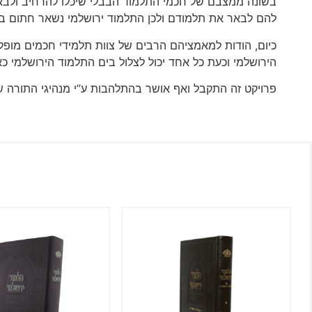
בשונה ממצבם של חכמי התלמוד הבבלי שיכלו להרחיב ולבא
להם לבאר את תלמודם ולכן התלמוד ירושלמי נשאר חתום במ
כיום, הודות למאמציהם הרבים של צוות תלמידי חכמים מופ
הירושלמי וכעת כל אחד יכול לצלול בים התלמוד הירושלמי 
פרויקט זה התקבל ואף אושר בהתלהבות ע”י מנהיגי התורה שב