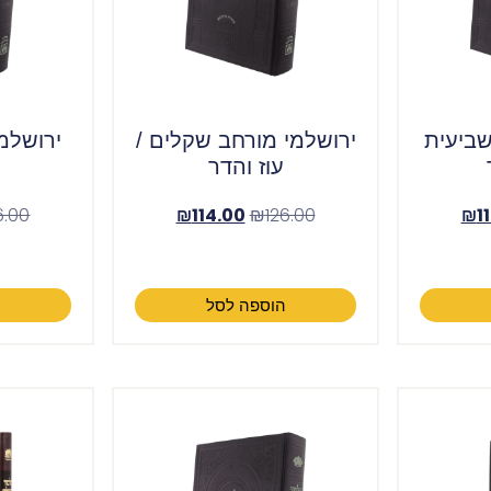
שביעית
ירושלמי מורחב שקלים /
ירושלמי
עוז והדר
6.00
₪
114.00
₪
126.00
₪
1
הוספה לסל
ה