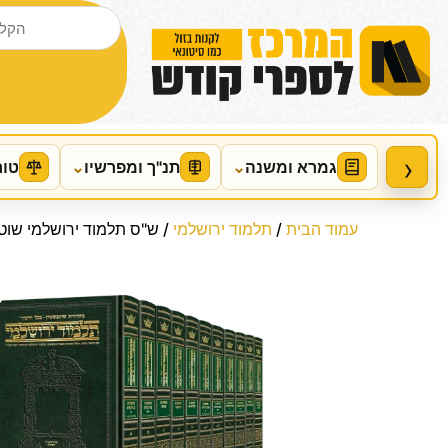
›
גמרא ומשנה
⌄
תנ"ך ומפרשיו
⌄
טור
עמוד הבית
/
תלמוד ירושלמי
/ ש"ס תלמוד ירושלמי שוטנשטיין בינוני 51