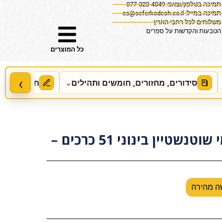
תמיכה בטלפון/וצאפ: 077-323-4049
תמיכה במייל:
cs@seferkodesh.co.il
משלוחים לכל רחבי הארץ
הטבעות והקדשות על ספרים
כל המוצרים
‹
סידורים, מחזורים, חומשים ותהילים
⌄
חידושים, מ
ש"ס תלמוד ירושלמי שוטנשטיין בינוני 51 כרכים –
ה מהירה