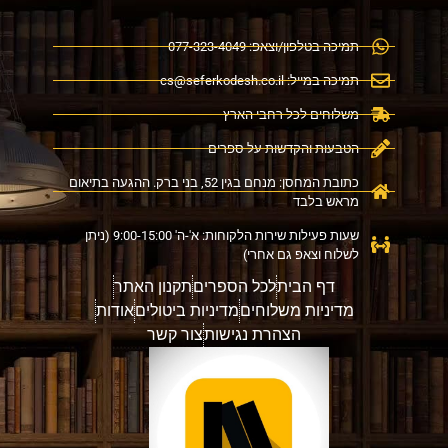
תמיכה בטלפון/וצאפ: 077-323-4049
תמיכה במייל:
cs@seferkodesh.co.il
משלוחים לכל רחבי הארץ
הטבעות והקדשות על ספרים
כתובת המחסן: מנחם בגין 52, בני ברק. ההגעה בתיאום
מראש בלבד
שעות פעילות שירות הלקוחות: א'-ה' 9:00-15:00 (ניתן
לשלוח וצאפ גם אחרי)
דף הבית
לכל הספרים
תקנון האתר
מדיניות משלוחים
מדיניות ביטולים
אודות
הצהרת נגישות
צור קשר