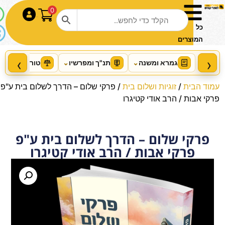
0
התחבר
כל
המוצרים
‹
›
גמרא ומשנה
⌄
תנ"ך ומפרשיו
⌄
טור ושו"ע
⌄
עמוד הבית
/
זוגיות ושלום בית
/ פרקי שלום – הדרך לשלום בית ע"פ
פרקי אבות / הרב אודי קטיגרו
פרקי שלום – הדרך לשלום בית ע"פ
פרקי אבות / הרב אודי קטיגרו
סידור למען שמו באהבה מוטבע
+
הוסף
₪
15.00
₪
17.00