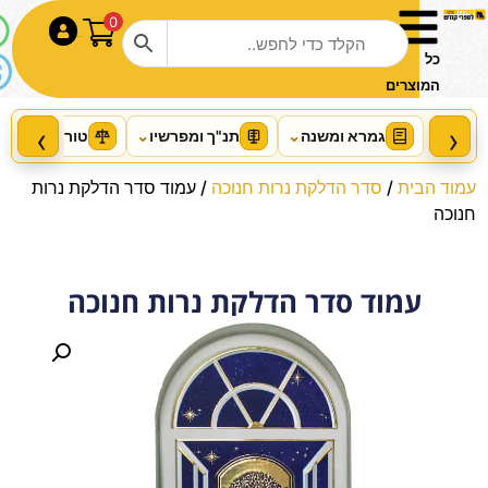
0
התחבר
כל
המוצרים
‹
›
גמרא ומשנה
⌄
תנ"ך ומפרשיו
⌄
טור ושו"ע
⌄
עמוד הבית
/
סדר הדלקת נרות חנוכה
/ עמוד סדר הדלקת נרות
חנוכה
עמוד סדר הדלקת נרות חנוכה
Schottenstein Travel Ed Talmud
– English [55A] – Zevachim 1A
(2a-15b)
+
הוסף
₪
52.00