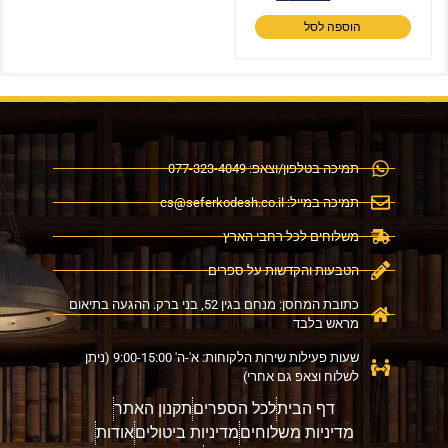
הוספה לסל
תמיכה בטלפון/וצאפ: 077-323-4049
תמיכה במייל:
cs@seferkodesh.co.il
משלוחים לכל רחבי הארץ
הטבעות והקדשות על ספרים
כתובת המחסן: מנחם בגין 52, בני ברק. ההגעה בתיאום
מראש בלבד
שעות פעילות שירות הלקוחות: א'-ה' 9:00-15:00 (ניתן
לשלוח וצאפ גם אחרי)
דף הבית
לכל הספרים
תקנון האתר
מדיניות משלוחים
מדיניות ביטולים
אודות