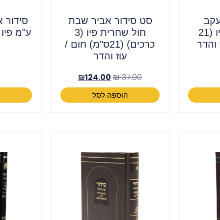
עקב
סט סידור אביר שבת
סידור 
שחרית ע"מ פיו (21
חול שחרית פיו (3
 והדר
כרכים) (21ס"מ) חום /
עוז והדר
₪
124.00
₪
137.00
הוספה לסל
ה