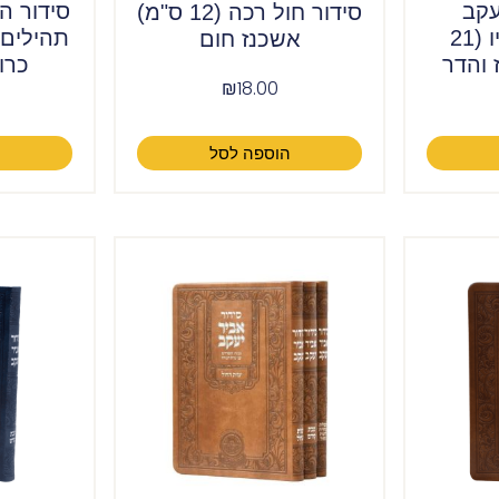
עקב
סידור ה
סידור חול רכה (12 ס"מ)
שחרית ע"מ פיו (21
אשכנז חום
 והדר
כרוך
₪
18.00
הוספה לסל
ה