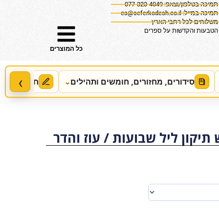
תמיכה בטלפון/וצאפ: 077-323-4049
תמיכה במייל:
cs@seferkodesh.co.il
משלוחים לכל רחבי הארץ
הטבעות והקדשות על ספרים
כל המוצרים
‹
סידורים, מחזורים, חומשים ותהילים
⌄
חידושים, מ
תיקון ליל שבועות / עוז והדר