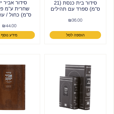
סידור אביר י
סידור בית כנסת (21
ס"מ) ספרד עם תהילים
ס"מ) כחול / עוז
₪
36.00
₪
44.00
הוספה לסל
מידע נוסף