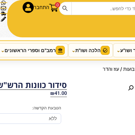
0
התחבר
 ושו"ע
⌄
הלכה ושו"ת
⌄
רמב"ם וספרי הראשונים
⌄
ועות / עוז והדר
סידור כוונות הרש"ש 
₪
41.00
הטבעת הקדשה: