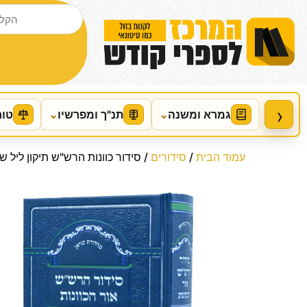
›
גמרא ומשנה
⌄
תנ"ך ומפרשיו
⌄
טור
עמוד הבית
/
סידורים
/ סידור כוונות הרש"ש תיקון ליל שב