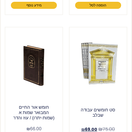
הוספה לסל
מידע נוסף
חומש אור החיים
סט חומשים עבודה
המבואר שמות א
שבלב
(שמות-יתרו) / עוז והדר
₪
66.00
₪
75.00
₪
69.00