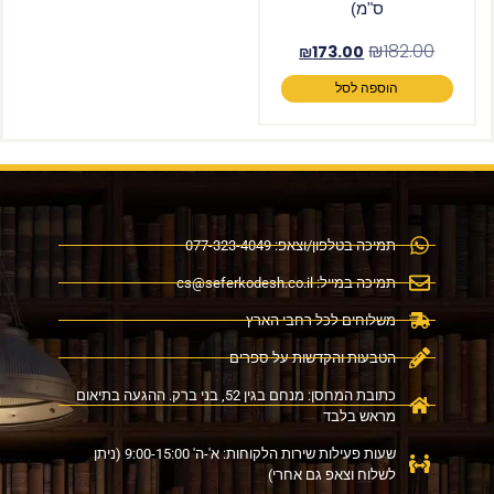
ס"מ)
₪
182.00
₪
173.00
הוספה לסל
תמיכה בטלפון/וצאפ: 077-323-4049
תמיכה במייל:
cs@seferkodesh.co.il
משלוחים לכל רחבי הארץ
הטבעות והקדשות על ספרים
כתובת המחסן: מנחם בגין 52, בני ברק. ההגעה בתיאום
מראש בלבד
שעות פעילות שירות הלקוחות: א'-ה' 9:00-15:00 (ניתן
לשלוח וצאפ גם אחרי)