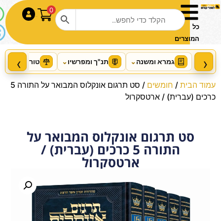
0
התחבר
כל
המוצרים
‹
›
גמרא ומשנה
⌄
תנ"ך ומפרשיו
⌄
טור ושו"ע
⌄
עמוד הבית
/
חומשים
/ סט תרגום אונקלוס המבואר על התורה 5
כרכים (עברית) / ארטסקרול
סט תרגום אונקלוס המבואר על
התורה 5 כרכים (עברית) /
Living Emunah volume 4 Pocket
ארטסקרול
Hardcover
+
הוסף
₪
71.00