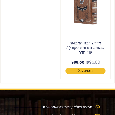
מדרש רבה המבואר
שמות ג (תרומה-פקודי) /
עוז והדר
₪
95.00
₪
88.00
הוספה לסל
תמיכה בטלפון/וצאפ: 077-323-4049