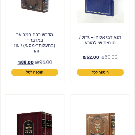
מדרש רבה המבואר
תנא דבי אליהו – גדול /
במדבר ד
הוצאת שי למורא
(בהעלותך-מסעי) / עוז
והדר
₪
60.00
₪
52.00
₪
95.00
₪
88.00
הוספה לסל
הוספה לסל