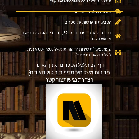
תמיכה במייל:
cs@seferkodesh.co.il
משלוחים לכל רחבי הארץ
הטבעות והקדשות על ספרים
כתובת המחסן: מנחם בגין 52, בני ברק. ההגעה בתיאום
מראש בלבד
שעות פעילות שירות הלקוחות: א'-ה' 9:00-15:00 (ניתן
לשלוח וצאפ גם אחרי)
דף הבית
לכל הספרים
תקנון האתר
מדיניות משלוחים
מדיניות ביטולים
אודות
הצהרת נגישות
צור קשר