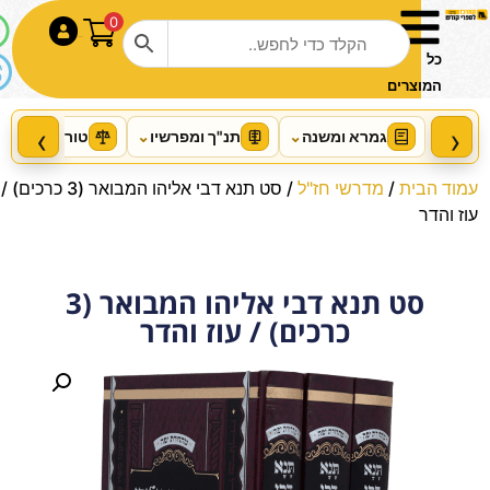
0
התחבר
כל
המוצרים
‹
›
גמרא ומשנה
⌄
תנ"ך ומפרשיו
⌄
טור ושו"ע
⌄
עמוד הבית
/
מדרשי חז"ל
/ סט תנא דבי אליהו המבואר (3 כרכים) /
עוז והדר
סט תנא דבי אליהו המבואר (3
כרכים) / עוז והדר
Edmond J. Safra – French Ed
Talmud [#72] – Niddah Vol 2
(40a-73a
+
הוסף
₪
199.00