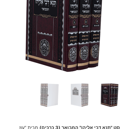
סט "תנא דבי אליהו" המבואר (3 כרכים)
מבית "עוז