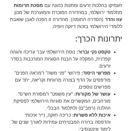
העמיקו בהלכות זרעים ומתנות כהונה עם
מסכת תרומות
מתלמוד ירושלמי, במהדורה המוכרת והמוערכת של מכון
עוז והדר
(הסדרה החומה). מהדורה זו הפכה לאבן שואבת
ללומדי הירושלמי בזכות דיוקה ויופיה.
יתרונות הכרך:
טקסט נקי וברור:
נוסח הירושלמי עבר עריכה והגהה
קפדנית, המקלה על הבנת הסוגיות המורכבות בסדר
זרעים.
מפרשי היסוד:
פירושי "פני משה" ו"מראה הפנים"
מודפסים על הדף בצורה מרווחת וקריאה, יחד עם
מפרשים נוספים.
עושר של מקורות:
"עין משפט" ו"מסורת הש"ס"
מורחבים, המקשרים את סוגיות הירושלמי לפסיקת
ההלכה (רמב"ם) ולתלמוד הבבלי.
איכות ללא פשרות:
כריכה חזקה, נייר איכותי
והדפסה ברורה המבטיחים עמידות לאורך שנים של
לימוד אינטנסיבי.