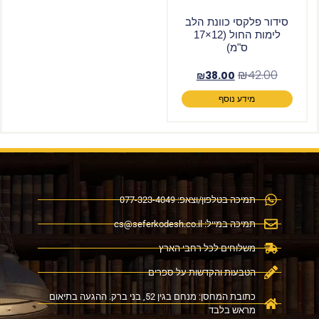
סידור פלקסי כוונת הלב
לימות החול (12×17
ס"מ)
₪
42.00
₪
38.00
מידע נוסף
תמיכה בטלפון/וצאפ: 077-323-4049
תמיכה במייל:
cs@seferkodesh.co.il
משלוחים לכל רחבי הארץ
הטבעות והקדשות על ספרים
כתובת המחסן: מנחם בגין 52, בני ברק. ההגעה בתיאום
מראש בלבד