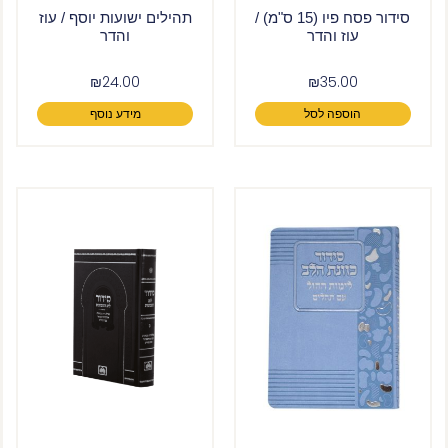
סידור פסח פיו (15 ס"מ) /
תהילים ישועות יוסף / עוז
עוז והדר
והדר
₪
24.00
₪
35.00
הוספה לסל
מידע נוסף