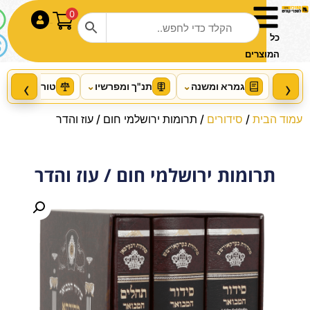
0
התחבר
כל
המוצרים
‹
›
גמרא ומשנה
⌄
תנ"ך ומפרשיו
⌄
טור ושו"ע
⌄
עמוד הבית
/
סידורים
/ תרומות ירושלמי חום / עוז והדר
תרומות ירושלמי חום / עוז והדר
A Daily Dose of Bitachon
Personal Size
+
הוסף
₪
64.00