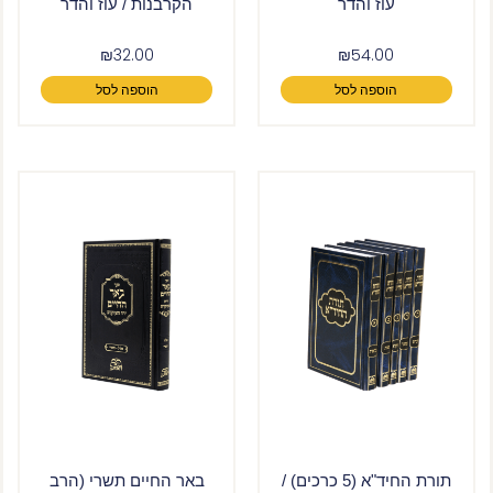
עוז והדר
הקרבנות / עוז והדר
₪
32.00
₪
54.00
הוספה לסל
הוספה לסל
תורת החיד"א (5 כרכים) /
באר החיים תשרי (הרב