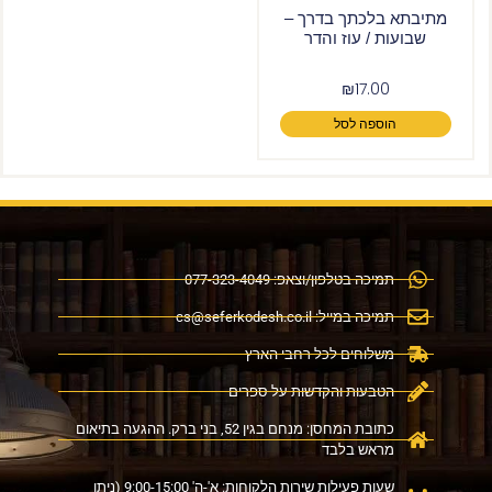
מתיבתא בלכתך בדרך –
שבועות / עוז והדר
₪
17.00
הוספה לסל
תמיכה בטלפון/וצאפ: 077-323-4049
תמיכה במייל:
cs@seferkodesh.co.il
משלוחים לכל רחבי הארץ
הטבעות והקדשות על ספרים
כתובת המחסן: מנחם בגין 52, בני ברק. ההגעה בתיאום
מראש בלבד
שעות פעילות שירות הלקוחות: א'-ה' 9:00-15:00 (ניתן