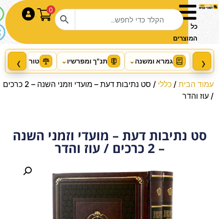
0
התחבר
כל
המוצרים
‹
›
גמרא ומשנה
⌄
תנ"ך ומפרשיו
⌄
טור ושו"ע
⌄
עמוד הבית
/
כללי
/ סט נתיבות דעת – מועדי וזמני השנה – 2 כרכים
/ עוז והדר
סט נתיבות דעת – מועדי וזמני השנה
סט 5 מחזורים סקאי (21 ס"מ) ספרד
– 2 כרכים / עוז והדר
/ עוז והדר
+
הוסף
₪
285.00
₪
310.00