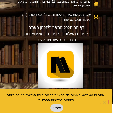
כתובת המחסן: מנחם בגין 52, בני ברק. ההגעה בתיאום
מראש בלבד
שעות פעילות שירות הלקוחות: א'-ה' 9:00-15:00 (ניתן
לשלוח וצאפ גם אחרי)
דף הבית
לכל הספרים
תקנון האתר
מדיניות משלוחים
מדיניות ביטולים
אודות
הצהרת נגישות
צור קשר
אתר זה משתמש בעוגיות כדי להעניק לך את חווית הגלישה הטובה ביותר
דברו איתנו
בהתאם למדיניות הפרטיות.
Open chaty
אישור