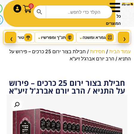
0
התחבר
כל
המוצרים
‹
›
גמרא ומשנה
⌄
תנ"ך ומפרשיו
⌄
טור ושו"ע
⌄
עמוד הבית
/
חסידות
/ חבילת בצור ירום 25 כרכים – פירוש על
התניא / הרב יורם אברג'ל זיע"א
חבילת בצור ירום 25 כרכים – פירוש
שו"ת איש מצליח חלק ג' / רבי
על התניא / הרב יורם אברג'ל זיע"א
מצליח מאזוז זצ"ל
+
הוסף
₪
48.00
₪
52.00