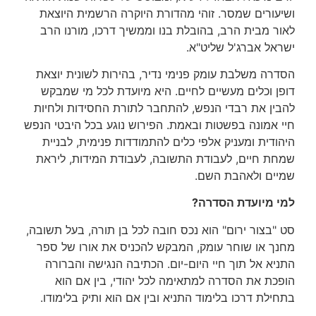
ושיעורים שמסר. זוהי מהדורת היוקרה הרשמית היוצאת
לאור מבית הרב, בהובלת בנו וממשיך דרכו, מורנו הרב
ישראל אברג'ל שליט"א.
הסדרה משלבת עומק פנימי נדיר, בהירות לשונית יוצאת
דופן וכלים מעשיים לחיים. היא מיועדת לכל מי שמבקש
להבין את רבדי הנפש, להתחבר לתורת החסידות ולחיות
חיי אמונה בפשטות ובאמת. הפירוש נוגע בכל היבטי הנפש
היהודית ומעניק אלפי כלים להתמודדות פנימית, לבניית
שמחת חיים, לעבודת התשובה, לעבודת המידות, ליראת
שמיים ולאהבת השם.
למי מיועדת הסדרה?
סט "בצור ירום" הוא נכס חובה לכל בן תורה, בעל תשובה,
מחנך או שוחר עומק, המבקש להכניס את אורו של ספר
התניא אל תוך חיי היום-יום. הכתיבה הנגישה והברורה
הופכת את הסדרה למתאימה לכל יהודי, בין אם הוא
בתחילת דרכו בלימוד התניא ובין אם הוא ותיק בלימודו.