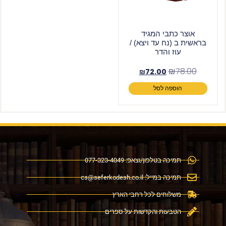
אוצר כתבי המגיד
בראשית ב (נח עד ויצא) /
עוז והדר
₪
78.00
₪
72.00
הוספה לסל
תמיכה בטלפון/וצאפ: 077-323-4049
תמיכה במייל:
cs@seferkodesh.co.il
משלוחים לכל רחבי הארץ
הטבעות והקדשות על ספרים