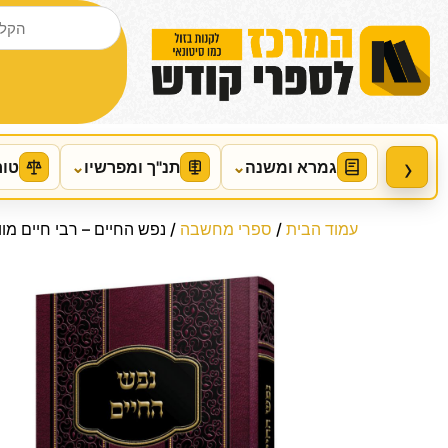
›
גמרא ומשנה
⌄
תנ"ך ומפרשיו
⌄
טור
עמוד הבית
/
ספרי מחשבה
/ נפש החיים – רבי חיים מוול