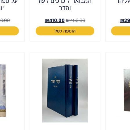
ליהו
המבואר 7 כרכים / עוז
על ספר
והדר
יו
0.00
₪
410.00
₪
450.00
₪
29
הוספה לסל