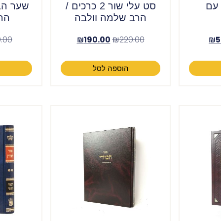
 עם
סט עלי שור 2 כרכים /
שער הב
הרב שלמה וולבה
הרב
.00
₪
190.00
₪
220.00
₪
5
הוספה לסל
ה