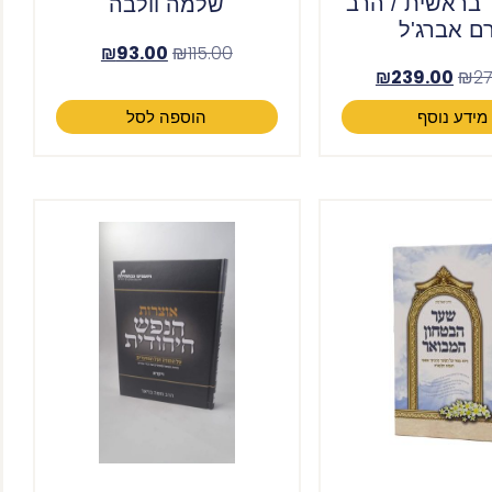
 בראשית / הרב
שלמה וולבה
רם אברג'ל
₪
93.00
₪
115.00
₪
239.00
₪
27
מידע נוסף
הוספה לסל