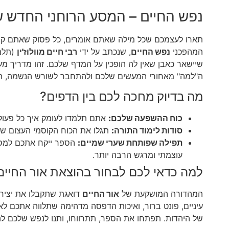
נפש החיים – המסע הרוחני החדש 
תארו לעצמכם שכל מילה שאתם אומרים, כל פסוק שאתם קור
המהפכני
נפש החיים
, שנכתב על ידי
רבי חיים מוולוז'ין
(תלמי
שיישאר כאבן שאין לה הופכין על המדף שלכם. זהו מדריך מ
ה"למה" מאחורי המעשים שלכם ולהתחבר לשורש הנשמה, הגע
מה בדיוק מחכה לכם בין הדפים?
כוח ההשפעה שלכם:
אתם תלמדו לעומק איך כל פעולה
סודות לימוד התורה:
תגלו את הכוח הקוסמי העצום של 
תפילה שפותחת שערי שמיים:
הספר ייקח אתכם למסע 
עוצמתי ומרגש הרבה יותר.
למה כדאי לכם לבחור בהוצאת אור החיים
המהדורה המושקעת של
אור החיים
דואגת שתקבלו את יצירת
עיניים, פונט ברור, ואיכות הדפסה מדהימה שתלווה אתכם לא
של היהדות. תפתחו את הספר, תתרווחו, ותנו לנפש שלכם ל