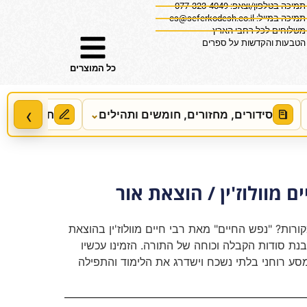
תמיכה בטלפון/וצאפ: 077-323-4049
תמיכה במייל:
cs@seferkodesh.co.il
משלוחים לכל רחבי הארץ
הטבעות והקדשות על ספרים
כל המוצרים
‹
סידורים, מחזורים, חומשים ותהילים
⌄
חידושים, מ
ם מוולוז'ין / הוצאת אור
רות? "נפש החיים" מאת רבי חיים מוולוז'ין בהוצאת
ת סודות הקבלה וכוחה של התורה. הזמינו עכשיו
סע רוחני בלתי נשכח וישדרג את הלימוד והתפילה