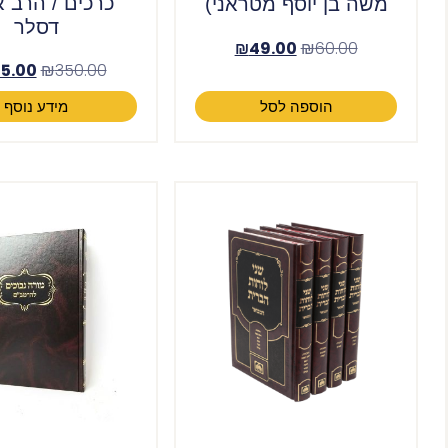
כרכים / הרב א
משה בן יוסף מטראני)
דסלר
₪
49.00
₪
60.00
5.00
₪
350.00
הוספה לסל
מידע נוסף