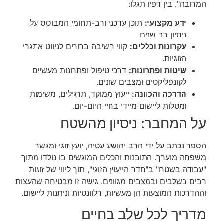
המרובה". בין דפיו תגלו:
ידע מקצועי:
תוכן עדכני ורב-תחומי המבוסס על
ניסיון רב שנים.
עקרונות וכללים:
קווי חשיבה ברורים לניווט אתגרי
הזוגיות.
שיטות ופתרונות:
דרכי טיפול ופתרונות מעשיים
לקונפליקטים ומצבים שונים.
הדרכה והכוונה:
ייעוץ ממוקד, תרגילים, משימות
ומטלות ליישום מיידי בחיי היום-יום.
על המחבר: ניסיון מהשטח
הספר נכתב על ידי הרב יהושע עטיה, יועץ זוגי ומגשר
משפחה מוערך. התובנות והכלים המוגשים בו נולדו מתוך
"עבודה בשטח" ב"חדר הייעוץ הזוגי", תוך ליווי של זוגות
רבים בשלבים ובמצבים מגוונים. גישה זו מבטיחה שהעצות
וההדרכות המוצעות הן מעשיות, רלוונטיות וניתנות ליישום.
מדריך לכל שלב בחיים