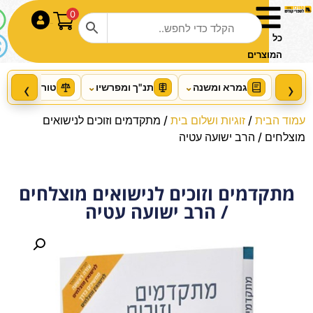
0
התחבר
כל
המוצרים
‹
›
גמרא ומשנה
⌄
תנ"ך ומפרשיו
⌄
טור ושו"ע
⌄
עמוד הבית
/
זוגיות ושלום בית
/ מתקדמים וזוכים לנישואים
מוצלחים / הרב ישועה עטיה
מתקדמים וזוכים לנישואים מוצלחים
/ הרב ישועה עטיה
נר הבדלה דקורטיבי כחול לבן
+
הוסף
₪
18.50
₪
20.00