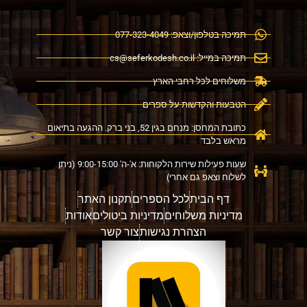
תמיכה בטלפון/וצאפ: 077-323-4049
תמיכה במייל:
cs@seferkodesh.co.il
משלוחים לכל רחבי הארץ
הטבעות והקדשות על ספרים
כתובת המחסן: מנחם בגין 52, בני ברק. ההגעה בתיאום
מראש בלבד
שעות פעילות שירות הלקוחות: א'-ה' 9:00-15:00 (ניתן
לשלוח וצאפ גם אחרי)
דף הבית
לכל הספרים
תקנון האתר
מדיניות משלוחים
מדיניות ביטולים
אודות
הצהרת נגישות
צור קשר