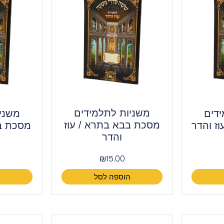
משניות לתלמידים
דים
משני
מסכת בבא בתרא / עוז
ז והדר
מסכת בר
והדר
₪
15.00
הוספה לסל
ה