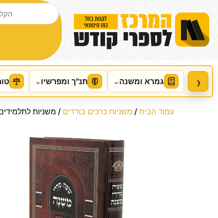
›
גמרא ומשנה
⌄
תנ"ך ומפרשיו
⌄
טור
עמוד הבית
/
משניות כרכים בודדים
/ משניות לתלמידים 