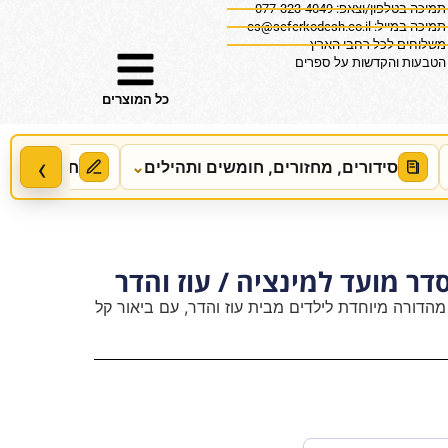
תמיכה בטלפון/וצאפ: 077-323-4049
תמיכה במייל:
cs@seferkodesh.co.il
משלוחים לכל רחבי הארץ
הטבעות והקדשות על ספרים
כל המוצרים
‹
סידורים, מחזורים, חומשים ותהילים
⌄
חידושים, מ
ר מועד למינציה / עוז והדר
הדורה מיוחדת לילדים מבית עוז והדר, עם ביאור קל