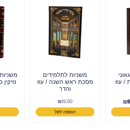
אוני
משניות לתלמידים
משניות
/ עוז
מסכת ראש השנה / עוז
נזיקין 
והדר
₪
15.00
₪
6
הוספה לסל
ה