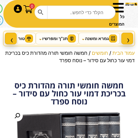
0
התחבר
כל
המוצרים
‹
›
גמרא ומשנה
⌄
תנ"ך ומפרשיו
⌄
טור ושו"ע
⌄
עמוד הבית
/
חומשים
/ חמשה חומשי תורה מהדורת כיס בכריכת
דמוי עור כחול עם סידור – נוסח ספרד
חמשה חומשי תורה מהדורת כיס
סט אוצר ההלכה השכמת הבוקר
בכריכת דמוי עור כחול עם סידור –
ציצית ותפילין (ד' חלקים)
נוסח ספרד
+
הוסף
₪
265.00
₪
295.00