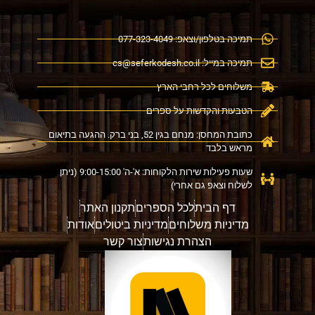
תמיכה בטלפון/וצאפ: 077-323-4049
תמיכה במייל:
cs@seferkodesh.co.il
משלוחים לכל רחבי הארץ
הטבעות והקדשות על ספרים
כתובת המחסן: מנחם בגין 52, בני ברק. ההגעה בתיאום
מראש בלבד
שעות פעילות שירות הלקוחות: א'-ה' 9:00-15:00 (ניתן
לשלוח וצאפ גם אחרי)
דף הבית
לכל הספרים
תקנון האתר
מדיניות משלוחים
מדיניות ביטולים
אודות
הצהרת נגישות
צור קשר