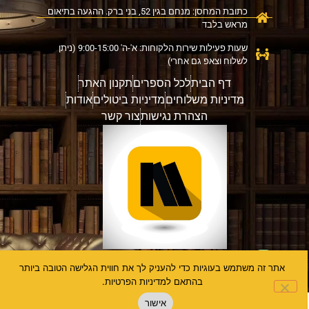
כתובת המחסן: מנחם בגין 52, בני ברק. ההגעה בתיאום
מראש בלבד
שעות פעילות שירות הלקוחות: א'-ה' 9:00-15:00 (ניתן
לשלוח וצאפ גם אחרי)
דף הבית
לכל הספרים
תקנון האתר
מדיניות משלוחים
מדיניות ביטולים
אודות
הצהרת נגישות
צור קשר
אתר זה משתמש בעוגיות כדי להעניק לך את חווית הגלישה הטובה ביותר
דברו איתנו
בהתאם למדיניות הפרטיות.
אישור