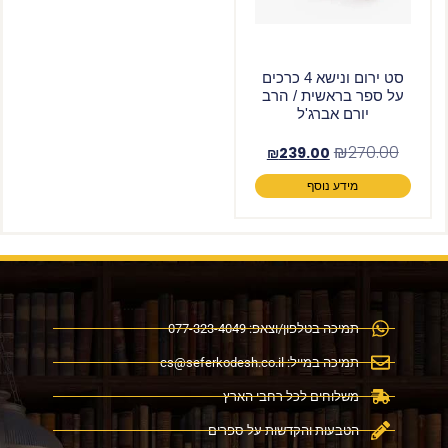
סט ירום ונישא 4 כרכים
על ספר בראשית / הרב
יורם אברג'ל
₪
270.00
₪
239.00
מידע נוסף
תמיכה בטלפון/וצאפ: 077-323-4049
תמיכה במייל:
cs@seferkodesh.co.il
משלוחים לכל רחבי הארץ
הטבעות והקדשות על ספרים