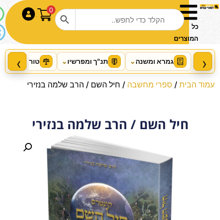
0
התחבר
כל
המוצרים
‹
›
גמרא ומשנה
⌄
תנ"ך ומפרשיו
⌄
טור ושו"ע
⌄
עמוד הבית
/
ספרי מחשבה
/ חיל השם / הרב שלמה בנזירי
חיל השם / הרב שלמה בנזירי
תוספי תוספות מסכת מכות / עוז
והדר
+
הוסף
₪
47.00
₪
51.00