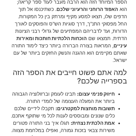
הספר המיוחד הזה הוא הרבה מעבר לעוד ספר קריאה;
הוא
האפוד הרוחני והרעיוני שלכם
. כשתיכנסו אל תוך
הדפים שלו, תצאו למסע מקיף ומרתק בין כל המקורות.
החל מפסוקי התנ"ך, דרך סוגיות הש"ס והפוסקים לאורך
הדורות, ועד לדבריהם המפתיעים של גדולי רבני הציונות
הדתית. תמצאו שם
הוכחות הלכתיות חותכות ומאירות
עיניים
, המראות בצורה הברורה ביותר כיצד לימוד התורה
שאתם מקיימים הוא ההגנה והנשק החזקים ביותר של עם
ישראל.
למה אתם פשוט חייבים את הספר הזה
בספרייה שלכם?
חיזוק פנימי עצום:
תבינו לעומק וברזולוציה הגבוהה
ביותר את המעלה העצומה של לומדי התורה.
תשובות מוחצות למקטרגים:
תקבלו לידיים שלכם
כלים שנונים ומבוססים לענות לכל מי שתוקף אתכם.
אמת הלכתית נצחית:
תגלו איך בני התורה פטורים
משירות צבאי בזכות גמורה, ואפילו במלחמת מצווה.