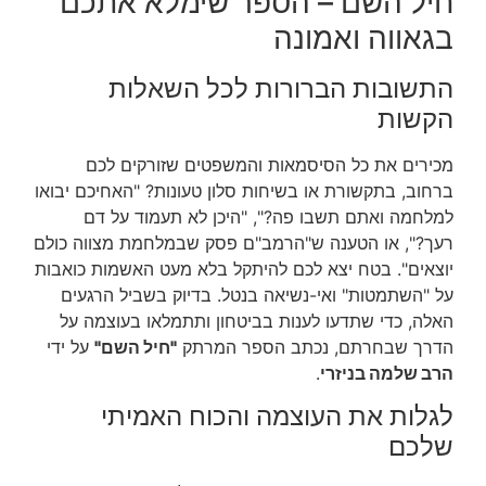
חיל השם – הספר שימלא אתכם
בגאווה ואמונה
התשובות הברורות לכל השאלות
הקשות
מכירים את כל הסיסמאות והמשפטים שזורקים לכם
ברחוב, בתקשורת או בשיחות סלון טעונות? "האחיכם יבואו
למלחמה ואתם תשבו פה?", "היכן לא תעמוד על דם
רעך?", או הטענה ש"הרמב"ם פסק שבמלחמת מצווה כולם
יוצאים". בטח יצא לכם להיתקל בלא מעט האשמות כואבות
על "השתמטות" ואי-נשיאה בנטל. בדיוק בשביל הרגעים
האלה, כדי שתדעו לענות בביטחון ותתמלאו בעוצמה על
הדרך שבחרתם, נכתב הספר המרתק
"חיל השם"
על ידי
הרב שלמה בניזרי
.
לגלות את העוצמה והכוח האמיתי
שלכם