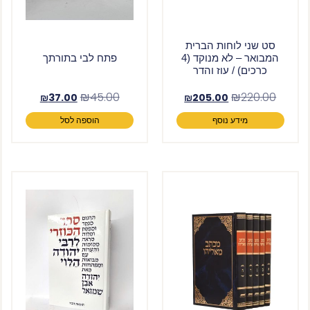
סט שני לוחות הברית
המבואר – לא מנוקד (4
פתח לבי בתורתך
כרכים) / עוז והדר
₪
45.00
₪
220.00
₪
37.00
₪
205.00
מידע נוסף
הוספה לסל