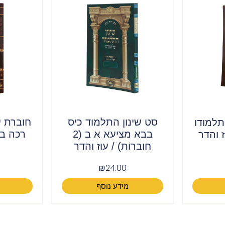
סט שינון התלמוד כיס
חוברת י
למודו
בבא מציעא א ב (2
רכה בב
 והדר
חוברות) / עוז והדר
₪
24.00
מידע נוסף
ה