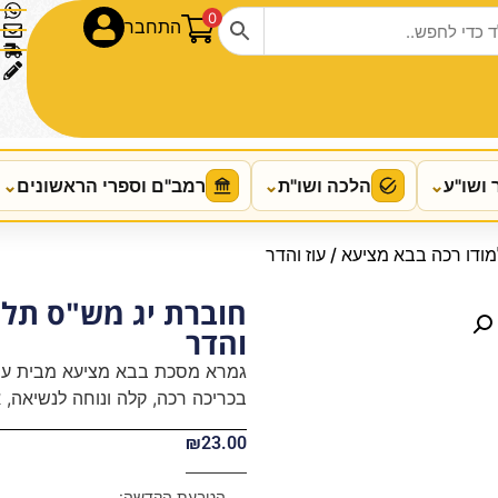
0
התחבר
 ושו"ע
⌄
הלכה ושו"ת
⌄
רמב"ם וספרי הראשונים
⌄
ודו רכה בבא מציעא / עוז והדר
חוברת יג מש"ס תלמ
והדר
גמרא מסכת בבא מציעא מבית עוז 
בכריכה רכה, קלה ונוחה לנשיאה, א
₪
23.00
הטבעת הקדשה: