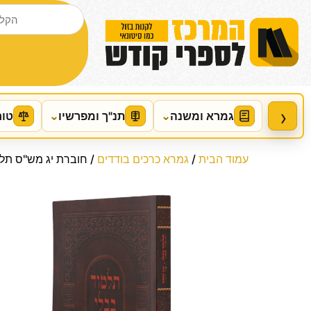
›
גמרא ומשנה
⌄
תנ"ך ומפרשיו
⌄
טור
עמוד הבית
/
גמרא כרכים בודדים
/ חוברת יג מש"ס תלמ