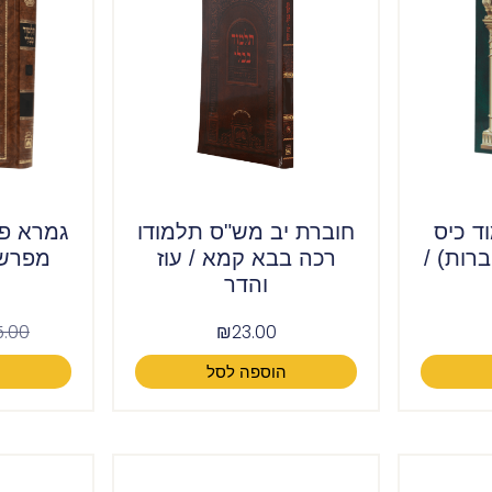
ד כיס
חוברת יב מש"ס תלמודו
גמרא פס
א ב (2 חוברות) /
רכה בבא קמא / עוז
מפרשים
והדר
5.00
₪
23.00
הוספה לסל
ה