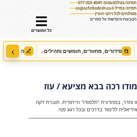
תמיכה בטלפון/וצאפ: 077-323-4049
תמיכה במייל:
cs@seferkodesh.co.il
משלוחים לכל רחבי הארץ
הטבעות והקדשות על ספרים
כל המוצרים
‹
סידורים, מחזורים, חומשים ותהילים
⌄
חידושים, מ
ודו רכה בבא מציעא / עוז
והדר, במהדורת "תלמודו" הייחודית. חוברת דקה
ידיאלית ללימוד בדרכים ובכל רגע פנוי.