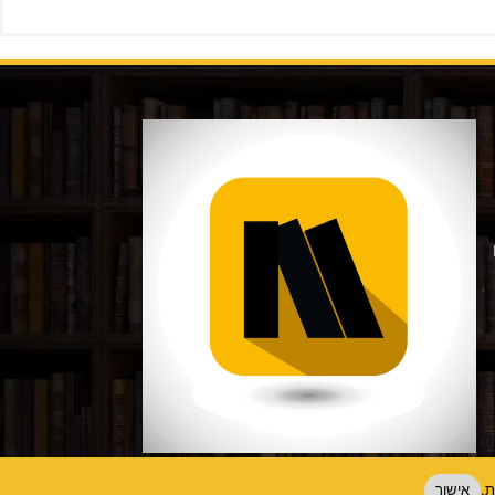
ת.
אישור