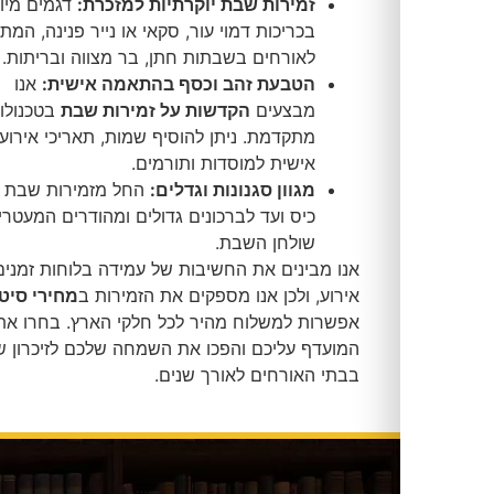
זמירות שבת יוקרתיות למזכרת:
דגמים מיוחדים
בכריכות דמוי עור, סקאי או נייר פנינה, המתאימים כשי
לאורחים בשבתות חתן, בר מצווה ובריתות.
הטבעת זהב וכסף בהתאמה אישית:
אנו
מבצעים
הקדשות על זמירות שבת
בטכנולוגיית הטבעה
מתקדמת. ניתן להוסיף שמות, תאריכי אירוע או הקדשה
אישית למוסדות ותורמים.
מגוון סגנונות וגדלים:
החל מזמירות שבת בפורמט
כיס ועד לברכונים גדולים ומהודרים המעטרים את
שולחן השבת.
אנו מבינים את החשיבות של עמידה בלוחות זמנים לקראת
אירוע, ולכן אנו מספקים את הזמירות ב
מחירי סיטונאות
עם
אפשרות למשלוח מהיר לכל חלקי הארץ. בחרו את הדגם
המועדף עליכם והפכו את השמחה שלכם לזיכרון שיישאר
בבתי האורחים לאורך שנים.