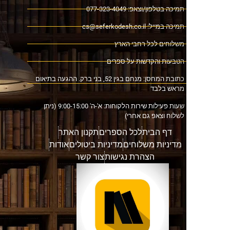
ה בטלפון/וצאפ: 077-323-4049
כה במייל:
cs@seferkodesh.co.il
לוחים לכל רחבי הארץ
בעות והקדשות על ספרים
כתובת המחסן: מנחם בגין 52, בני ברק. ההגעה בתיאום
אש בלבד
שעות פעילות שירות הלקוחות: א'-ה' 9:00-15:00 (ניתן
וח וצאפ גם אחרי)
דף הבית
לכל הספרים
תקנון האתר
דיניות משלוחים
מדיניות ביטולים
אודות
הצהרת נגישות
צור קשר