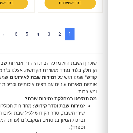
בחר אפשרויות
בחר אפשרויות
←
6
5
4
3
2
1
שולחן השבת הוא מרכז הבית היהודי, וזמירות שבת איכותיות
הן חלק בלתי נפרד מאווירת הקדושה. אצלנו ב"המרכז לספרי
קודש" שמנו דגש על
זמירות שבת לאירועים
שמשלבות
אותיות מאירות עיניים עם דפים איכותיים וכריכות עמידות
ומעוצבות.
מה תמצאו במחלקת זמירות שבת?
זמירות שבת וסדר קידוש:
מהדורות הכוללות את כל
שירי השבת, סדר הקידוש לליל שבת וליום השבת,
וברכת המזון בנוסחים המקובלים (עדות המזרח, אשכנז
וספרד).