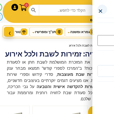
0
התחבר
‹
רא ומשנה
⌄
תנ"ך ומפרשיו
⌄
טור ושו"ע
⌄
הלכה ושו"ת
שבת ולכל אירוע
: זמירות לשבת ולכל אירוע
 המזכרת המושלמת לשבת חתן או לסעודת
? ב"המרכז לספרי קודש" תמצאו מבחר ענק
ת שבת מעוצבות
, סדרי קידוש וספרי שירות
The Shabbos Companion
נו מציעים דגמים יוקרתיים בעיצובים חדשניים,
+
הוסף
ת להקדשה אישית והטבעה
על גבי הכריכה,
₪
117.00
 סעודת שבת לחוויה רוחנית ומרוממת עבור
כם.