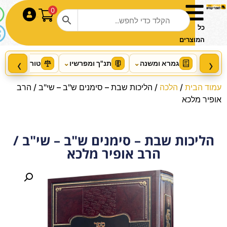
0
התחבר
כל
המוצרים
‹
›
גמרא ומשנה
⌄
תנ"ך ומפרשיו
⌄
טור ושו"ע
⌄
עמוד הבית
/
הלכה
/ הליכות שבת – סימנים ש"ב – שי"ב / הרב
אופיר מלכא
הליכות שבת – סימנים ש"ב – שי"ב /
הרב אופיר מלכא
Rav Chaim
+
הוסף
₪
117.00