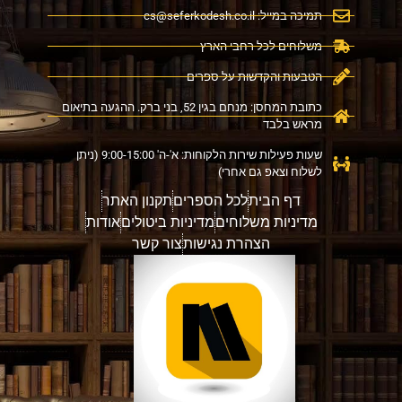
תמיכה במייל:
cs@seferkodesh.co.il
משלוחים לכל רחבי הארץ
הטבעות והקדשות על ספרים
כתובת המחסן: מנחם בגין 52, בני ברק. ההגעה בתיאום
מראש בלבד
שעות פעילות שירות הלקוחות: א'-ה' 9:00-15:00 (ניתן
לשלוח וצאפ גם אחרי)
דף הבית
לכל הספרים
תקנון האתר
מדיניות משלוחים
מדיניות ביטולים
אודות
הצהרת נגישות
צור קשר