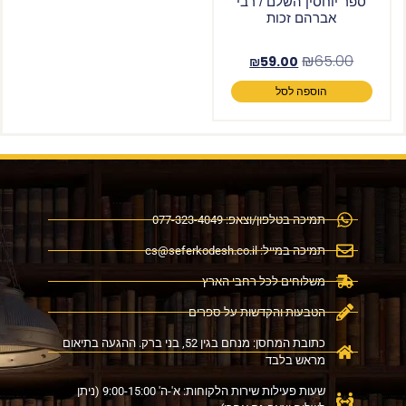
ספר יוחסין השלם / רבי
אברהם זכות
₪
65.00
₪
59.00
הוספה לסל
תמיכה בטלפון/וצאפ: 077-323-4049
תמיכה במייל:
cs@seferkodesh.co.il
משלוחים לכל רחבי הארץ
הטבעות והקדשות על ספרים
כתובת המחסן: מנחם בגין 52, בני ברק. ההגעה בתיאום
מראש בלבד
שעות פעילות שירות הלקוחות: א'-ה' 9:00-15:00 (ניתן