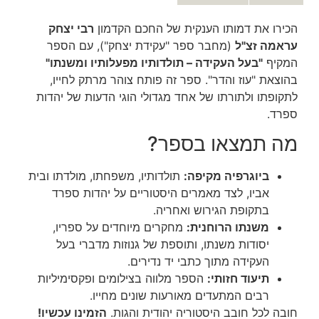
הכירו את דמותו הענקית של החכם הקדמון
רבי יצחק
עראמה זצ"ל
(מחבר ספר "עקידת יצחק"), עם הספר
המקיף
"בעל העקידה – תולדותיו מפעלותיו ומשנתו"
בהוצאת "עוז והדר". ספר זה פותח צוהר מרתק לחייו,
לתקופתו ולתורתו של אחד מגדולי הוגי הדעות של יהדות
ספרד.
מה תמצאו בספר?
ביוגרפיה מקיפה:
תולדותיו, משפחתו, מולדתו ובית
אביו, לצד מאמרים היסטוריים על יהדות ספרד
בתקופת הגירוש ואחריה.
משנתו הרוחנית:
מחקרים מיוחדים על ספריו,
יסודות משנתו, ותוספת של גנוזות מדברי בעל
העקידה מתוך כתבי יד נדירים.
תיעוד חזותי:
הספר מלווה בצילומים ופקסימיליות
רבים המתעדים מאורעות שונים מחייו.
חובה לכל חובב היסטוריה יהודית והגות.
הזמינו עכשיו!