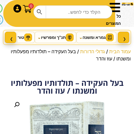
0
התחבר
כל
המוצרים
‹
›
גמרא ומשנה
⌄
תנ"ך ומפרשיו
⌄
טור ושו"ע
⌄
עמוד הבית
/
גדולי הדורות
/ בעל העקידה – תולדותיו מפעלותיו
ומשנתו / עוז והדר
בעל העקידה – תולדותיו מפעלותיו
סט חומש מקראות גדולות מהדורת
ומשנתו / עוז והדר
צוקר
+
הוסף
₪
669.00