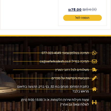
₪
84.00
₪
78.00
הוספה לסל
תמיכה בטלפון/וצאפ: 077-323-4049
תמיכה במייל:
cs@seferkodesh.co.il
משלוחים לכל רחבי הארץ
הטבעות והקדשות על ספרים
כתובת המחסן: מנחם בגין 52, בני ברק. ההגעה בתיאום
מראש בלבד
שעות פעילות שירות הלקוחות: א'-ה' 9:00-15:00 (ניתן
לשלוח וצאפ גם אחרי)