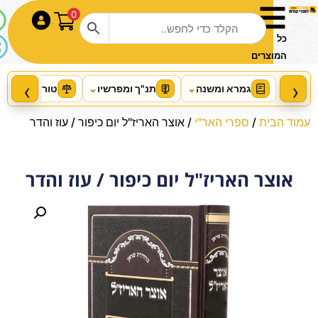
0
התחבר
כל
המוצרים
‹
›
גמרא ומשנה
⌄
תנ"ך ומפרשיו
⌄
טור ושו"ע
⌄
עמוד הבית
/
ספרי האר"י
/ אוצר האריז"ל יום כיפור / עוז והדר
אוצר האריז"ל יום כיפור / עוז והדר
Fatal Judgment
+
הוסף
₪
117.00