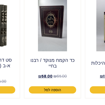
סט דרו
כד הקמח מנוקד / רבנו
יכלות
בחיי
₪
58.00
₪
65.00
₪
5.00
הוספה לסל
ה