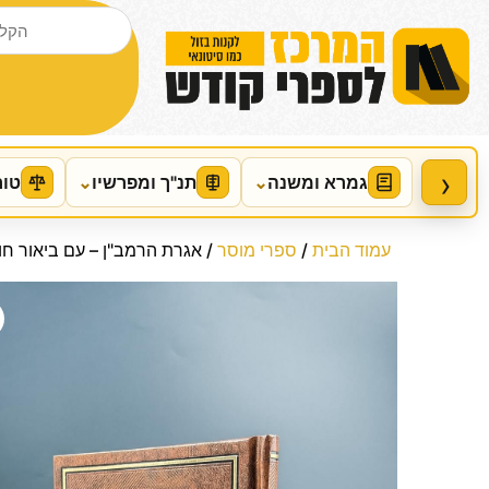
›
גמרא ומשנה
⌄
תנ"ך ומפרשיו
⌄
טור
עמוד הבית
/
ספרי מוסר
/ אגרת הרמב"ן – עם ביאור חו