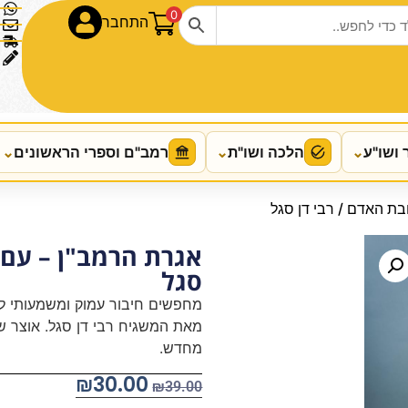
0
התחבר
 ושו"ע
⌄
הלכה ושו"ת
⌄
רמב"ם וספרי הראשונים
⌄
בת האדם / רבי דן סגל
אגרת הרמב"ן – עם ב
סגל
מחפשים חיבור עמוק ומשמעותי לח
מאת המשגיח רבי דן סגל. אוצר של 
מחדש.
₪
30.00
₪
39.00