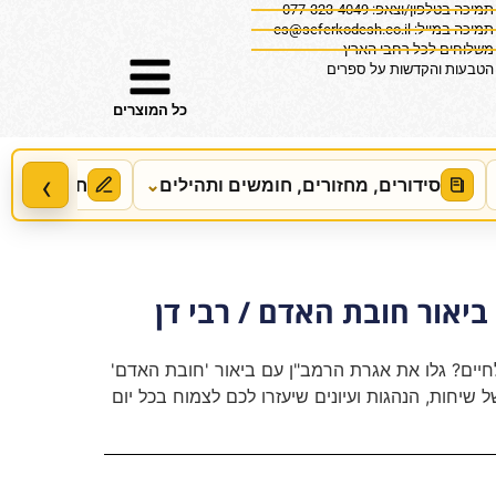
תמיכה בטלפון/וצאפ: 077-323-4049
תמיכה במייל:
cs@seferkodesh.co.il
משלוחים לכל רחבי הארץ
הטבעות והקדשות על ספרים
כל המוצרים
‹
סידורים, מחזורים, חומשים ותהילים
⌄
חידושים, מ
יאור חובת האדם / רבי דן
יים? גלו את אגרת הרמב"ן עם ביאור 'חובת האדם'
שיחות, הנהגות ועיונים שיעזרו לכם לצמוח בכל יום