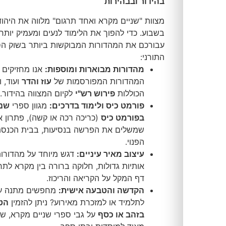
בהידור ובבהירות
מצוות "שניים מקרא ואחד תרגום" מלווה את היהודי מדי שבוע
בשבוע. כדי להפוך את הלימוד לנעים ומעמיק יותר, ריכזנו
עבורכם את המהדורות המבוקשות ביותר בשוק הספרים
התורני:
מהדורות מבוארות ומוספות:
אנו מחזיקים את
המהדורות המפורסמות של
עוז והדר
ועוד, וכן מהדורות
הכוללות
פירוש רש"י
לקיום המצווה בהידור.
פורמט כיס ולימוד בדרכים:
מגוון ספרי
שניים מקרא
בפורמט כיס
(כריכה רכה או קשה), פתרון אידיאלי למי
שמשלים את הפרשה בנסיעות, בבית הכנסת או בזמן
הפנוי.
עיצוב מאיר עיניים:
דגש מיוחד על מהדורות עם
אותיות גדולות, חלוקה ברורה בין מקרא לתרגום, וסידור
דף המקל על הקריאה והריכוז.
הקדשה והטבעה אישית:
מחפשים מתנה ערכית
לתלמיד או למזכרת מאירוע? ניתן להזמין
הטבעת שם
בזהב או כסף
על גבי ספרי שניים מקרא, שירות פופולרי