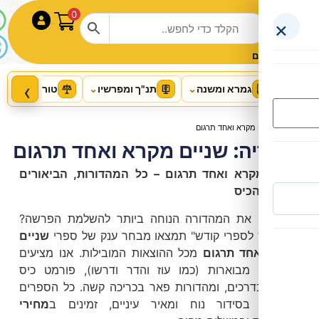
0
התחבר
‹
רא ומשנה
⌄
תנ"ך ומפרשיו
⌄
טור ושו"ע
⌄
הלכה ושו"ת
רא ואחד תרגום
: שניים מקרא ואחד תרגום
א ואחד תרגום – כל המהדורות, הביאורים
יס
פרק לתלמידים שור שנגח את הפרה
 המהדורה הנוחה ביותר להשלמת הפרשה?
מנוקד עם תמונות / עוז והדר
ספרי קודש" תמצאו מבחר ענק של ספרי
שניים
+
הוסף
₪
20.00
 תרגום
מכל ההוצאות המובילות. אנו מציעים
בוארות (כמו עוז והדר ודרשו), פורמט כיס
כים, ומהדורות פאר בכריכה קשה. כל הספרים
סידור נוח ומאיר עיניים, זמינים ב
מחירי