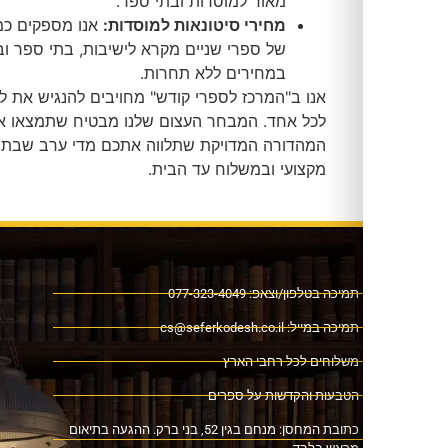
מאוד למוסדות ובתי ספר.
מחירי סיטונאות למוסדות:
אנו מספקים כמויות גדולות
של ספרי שניים מקרא לישיבות, בתי ספר ובתי כנסת
במחירים ללא תחרות.
אנו ב"המרכז לספרי קודש" מחויבים להנגיש את לימוד התורה
לכל אחד. המבחר העצום שלנו מבטיח שתמצאו את
המהדורה המדויקת שתלווה אתכם מדי ערב שבת, בשירות
מקצועי ובמשלוח עד הבית.
ה בטלפון/וצאפ: 077-323-4049
כה במייל:
cs@seferkodesh.co.il
לוחים לכל רחבי הארץ
בעות והקדשות על ספרים
כתובת המחסן: מנחם בגין 52, בני ברק. ההגעה בתיאום