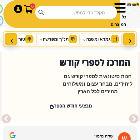
0
התחבר
כל
המוצרים
‹
›
גמרא ומשנה
⌄
תנ"ך ומפרשיו
⌄
טור ושו"ע
⌄
המרכז לספרי קודש
חנות סיטונאית לספרי קודש גם
ליחידים, מבחר עצום ומשלוחים
מהירים לכל הארץ
Beis Halevi on Bitachon
Personal Size
מבצעי חודש הספר
+
הוסף
₪
71.00
שרה מימון