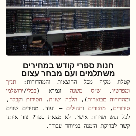
חנות ספרי קודש במחירים
משתלמים ועם מבחר עצום
קטלוג מקיף מכל ההוצאות והמהדורות:
תנ״ך
ומפרשיו
,
ש״ס משנה
וגמרא (
בבלי
/
ירושלמי
ו
מהדורות מבוארות
),
הלכה
ו
שו״ת
,
חסידות
ו
קבלה
,
סידורים
,
מחזורים
ו
תהילים
– ועוד. מחירים שווים
לכל נפש ושירות אישי. לא מצאת ספר? צור איתנו
קשר לבדיקת הזמנה במיוחד עבורך.