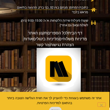
כתובת המחסן: מנחם בגין 52, בני ברק. ההגעה בתיאום
מראש בלבד
שעות פעילות שירות הלקוחות: א'-ה' 9:00-15:00 (ניתן
לשלוח וצאפ גם אחרי)
דף הבית
לכל הספרים
תקנון האתר
מדיניות משלוחים
מדיניות ביטולים
אודות
הצהרת נגישות
צור קשר
אתר זה משתמש בעוגיות כדי להעניק לך את חווית הגלישה הטובה ביותר
דברו איתנו
בהתאם למדיניות הפרטיות.