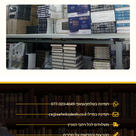
תמיכה בטלפון/וצאפ: 077-323-4049
תמיכה במייל:
cs@seferkodesh.co.il
משלוחים לכל רחבי הארץ
הטבעות והקדשות על ספרים