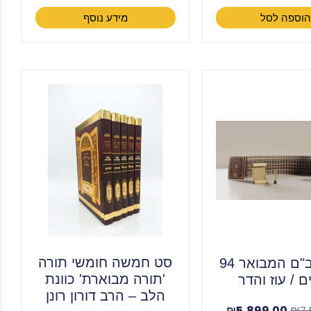
וספה לסל
מידע נוסף
סט חמשה חומשי תורה
סט רמב"ם המבואר 94
'תורה מבוארת' כוונת
ם / עוז והדר
הלב – הרב דורון רונן
₪
5,899.00
₪
7