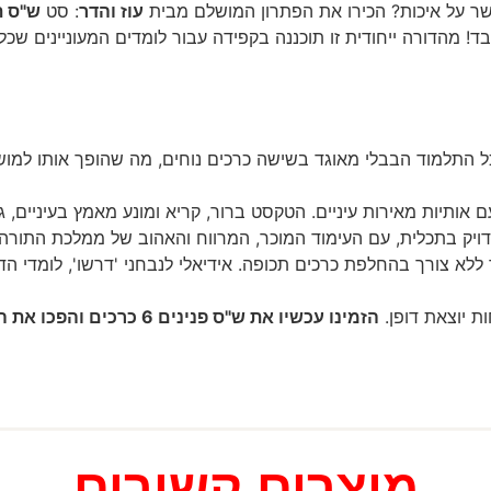
ר על איכות? הכירו את הפתרון המושלם מבית
עוז והדר
: סט
ש"ס ת
דת את כל מסכתות התלמוד ב-6 כרכים בלבד! מהדורה ייחודית זו תוכננה בקפידה עבור לומדים 
ל התלמוד הבבלי מאוגד בשישה כרכים נוחים, מה שהופך אותו למושל
ם אותיות מאירות עיניים. הטקסט ברור, קריא ומונע מאמץ בעיניים, 
ויק בתכלית, עם העימוד המוכר, המרווח והאהוב של ממלכת התורה 'ע
לא צורך בהחלפת כרכים תכופה. אידיאלי לנבחני 'דרשו', לומדי הדף
ת יוצאת דופן.
הזמינו עכשיו את ש"ס פנינים 
מוצרים קשורים