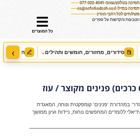
תמיכה בטלפון/וצאפ: 077-323-4049
תמיכה במייל:
cs@seferkodesh.co.il
משלוחים לכל רחבי הארץ
הטבעות והקדשות על ספרים
כל המוצרים
‹
סידורים, מחזורים, חומשים ותהילים
⌄
חידושים, מ
ש"ס תלמוד בבלי (6 כרכים) פנינים מקוצר / עוז
דר' במהדורת 'פנינים' קומפקטית ונוחה, המאגדת
ים בלבד. אידיאלי ללומדים המחפשים נוחות, ניידות ועיון ממושך