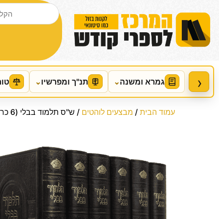
›
גמרא ומשנה
⌄
תנ"ך ומפרשיו
⌄
טור
עמוד הבית
/
מבצעים לוהטים
/ ש"ס תלמוד בבלי (6 כרכים) פנינים מקוצר / עוז והדר