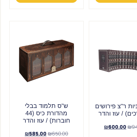
ש"ס תלמוד בבלי
ות ר"צ פירושים
מהדורת כיס (44
חוברות) / עוז והדר
₪
600.00
₪
9
₪
585.00
₪
650.00