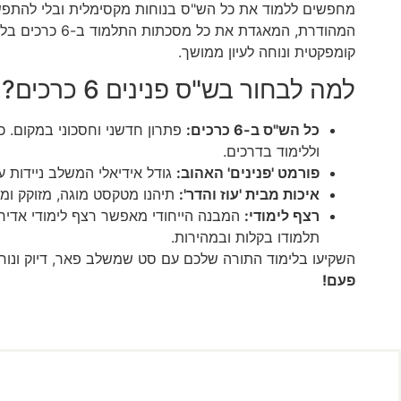
מחפשים ללמוד את כל הש"ס בנוחות מקסימלית ובלי להתפש
המהודרת, המאג
קומפקטית ונוחה לעיון ממושך.
למה לבחור בש"ס פנינים 6 כרכים?
כל הש"ס ב-6 כרכים:
פתרון חדשני וחסכוני במקום. כ
וללימוד בדרכים.
פורמט 'פנינים' האהוב:
גודל אידיאלי המשלב ניידות ע
איכות מבית 'עוז והדר':
תיהנו מטקסט מוגה, מזוקק ומד
רצף לימודי:
המבנה הייחודי מאפשר רצף לימודי אדיר ל
תלמודו בקלות ובמהירות.
השקיעו בלימוד התורה שלכם עם סט שמשלב פאר, דיוק ונוחו
פעם!